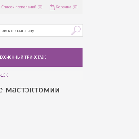
Список пожеланий
(0)
Корзина
(0)
ЕССИОННЫЙ ТРИКОТАЖ
415К
е мастэктомии