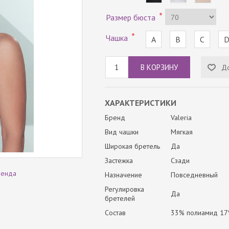
*
Размер бюста
*
Чашка
A
B
C
ХАРАКТЕРИСТИКИ
Бренд
Valeria
Вид чашки
Мягкая
Широкая бретель
Да
Застежка
Сзади
ренда
Назначение
Повседневный
Регулировка
Да
бретелей
Состав
33% полиамид 17